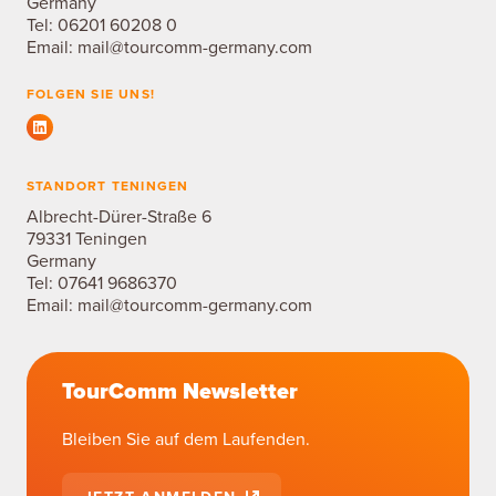
Germany
Tel:
06201 60208 0
Email:
mail@tourcomm-germany.com
FOLGEN SIE UNS!
STANDORT TENINGEN
Albrecht-Dürer-Straße 6
79331 Teningen
Germany
Tel:
07641 9686370
Email:
mail@tourcomm-germany.com
TourComm Newsletter
Bleiben Sie auf dem Laufenden.