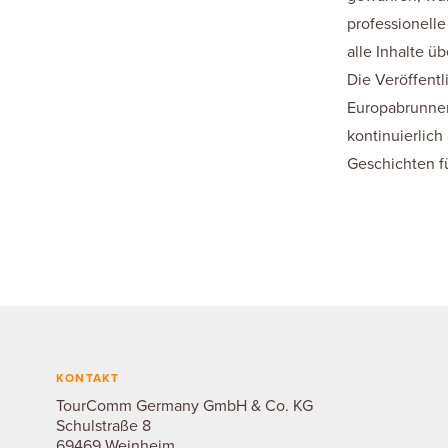
professionell
alle Inhalte 
Die Veröffent
Europabrunnens
kontinuierlic
Geschichten f
KONTAKT
TourComm Germany GmbH & Co. KG
Schulstraße 8
69469 Weinheim