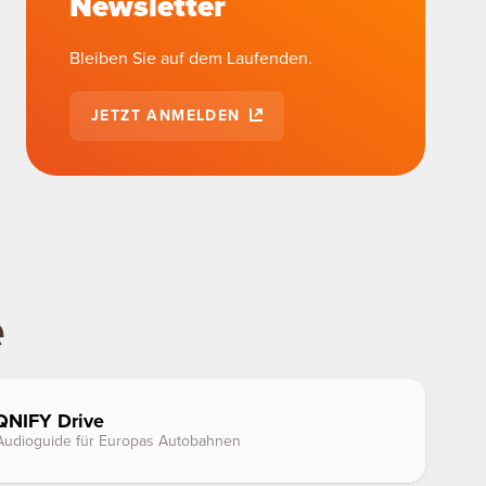
Newsletter
Bleiben Sie auf dem Laufenden.
JETZT ANMELDEN
e
NIFY Drive
Audioguide für Europas Autobahnen