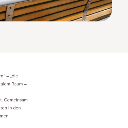
n“ – „die
italem Raum –
adt. Gemeinsam
ten in den
mmen.